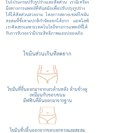
ในโปรแกรมปรับรูปร่างและสัดส่วน เรามีเครื่อง
มือทางการแพทย์ที่ทันสมัยเพื่อปรับปรุงรูปร่าง
ให้ได้สัดส่วนสวยงาม โดยการสลายเซลล์ไขมัน
สะสมที่ซึ่งตามปกติกำจัดออกได้ยาก แอดไลฟ์
เราคัดสรรเฉพาะเทคโนโลยีทางการแพทย์ที่ได้
รับการรับรองว่ามีประสิทธิภาพและปลอดภัย
ไขมันส่วนเกินที่ลดยาก
ไขมันที่ยื่นออกมาจากเอวด้านหลัง ด้านข้างดู
เหมือนกับขอบขนม
มัฟฟินที่ล้นออกมาจากฐาน
ไขมันที่ปลิ้นออกจากขอบยกทรงและสะสม