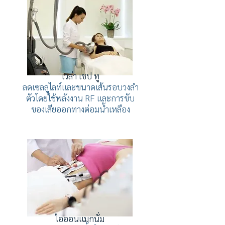
เวล่า เชป ทู
ลดเซลลูไลท์และขนาดเส้นรอบวงลำ
ตัวโดยใช้พลังงาน RF และการขับ
ของเสียออกทางต่อมน้ำเหลือง
ไอออนแมกนั่ม