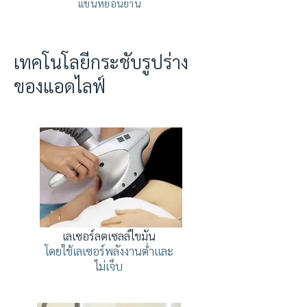
แขนหย่อนยาน
เทคโนโลยีกระชับรูปร่าง
ของแอดไลฟ์
เลเซอร์ลดเซลล์ไขมัน
โดยใช้เลเซอร์พลังงานต่ำและ
ไม่เจ็บ